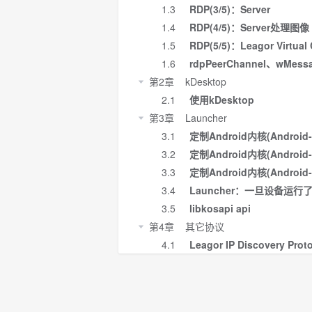
1.3
RDP(3/5)：Server
1.4
RDP(4/5)：Server处理图像
1.5
RDP(5/5)：Leagor Virtual
1.6
rdpPeerChannel、wMes
第2章 kDesktop
2.1
使用kDesktop
第3章 Launcher
3.1
定制Android内核(Android-
3.2
定制Android内核(Android-
3.3
定制Android内核(Android-7
3.4
Launcher：一旦设备运行了
3.5
libkosapi api
第4章 其它协议
4.1
Leagor IP Discovery Pro